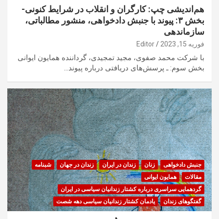
هم‌اندیشی چپ: کارگران و انقلاب در شرایط کنونی-
بخش ۳: پیوند با جنبش دادخواهی، منشور مطالباتی،
سازماندهی
فوریه 15, 2023
Editor
با شرکت محمد صفوی، مجید تمجیدی، گرداننده همایون ایوانی
بخش سوم: ـ پرسش‌های دریافتی درباره پیوند…
جنبش دادخواهی
زنان
زندان در ایران
زندان در جهان
شبنامه
مقالات
همایون ایوانی
گردهمایی سراسری درباره کشتار زندانیان سیاسی در ایران
گفتگوهای زندان
یادمان کشتار زندانیان سیاسی دهه شصت