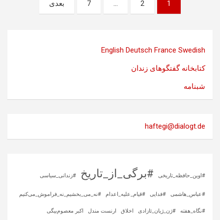
صفحه‌بندی
1
2
…
7
بعدی
نوشته‌ها
English
Deutsch
France
Swedish
کتابخانه گفتگوهای زندان
شبنامه
haftegi@dialogt.de
#برگی_از_تاریخ
#اوین_حافظه_تاریخی
#زندانی_سیاسی
#عباس_هاشمی
#فدایی
#قیام_علیه_اعدام
#نه_می_بخشیم_نه_فراموش_می‌کنیم
#نگاه_هفته
#ژن_ژیان_ئازادی
اخلاق
ارنست مندل
اکبر معصوم‌بیگی