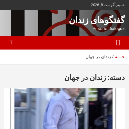
ه
شنبه, آگوست 8, 2026
حتوا
روید
گفتگوهای زندان
Prison's Dialogue
خـانـه
زندان در جهان
دسته:
زندان در جهان