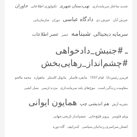
خاوران
تهی‌دستان شهری
تجدید ساختار سرمایه‌داری
تکنولوژی اطلاعاتی
دادگاه عباسی
خیزش آبان
خیزش دی
دوران
سازمان‌یابی
شبنامه
سرمایه‌ دیجیتالی
عصر اطلاعات
عصر
ـ #جنبش_دادخواهی
#چشم‌انداز_رهایی‌بخش
فریبرز رئیس‌دانا
قیام 1357
مانفرد فاسلر
مانوئل کاستلز
ماهواره‌
محمد مالجو
مقاومت_زندگی_است
موج‌های بلند سرمایه‌داری
مژده ارسی
نسل کشی
همایون ایوانی
هم اندیشی چپ
نشریه آرش
ویلم فلوسر
پرویز قلیچ‌خانی
چشم‌انداز تاریخی‌ـ‌جهانی
کشتار_سراسری_زندانیان_سیاسی
کندراتیف
گاه-دوره