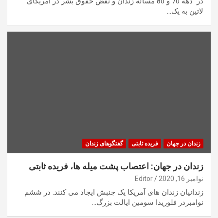
در دهه 70 و 80 مساله زندان و نقض حقوق بشر در آمریکای
لاتین به یک…
زندان در جهان
فریده ثابتی
گفتگوهای زندان
زندان در جهان: اعتصاب پشت میله ها، فریده ثابتی
نوامبر 16, 2020
Editor
زندانیان زندان های آمریکا یک جنبش ایجاد می کنند. در ششم
نوامبردر فلوریدا سومین ایالت بزرگ…