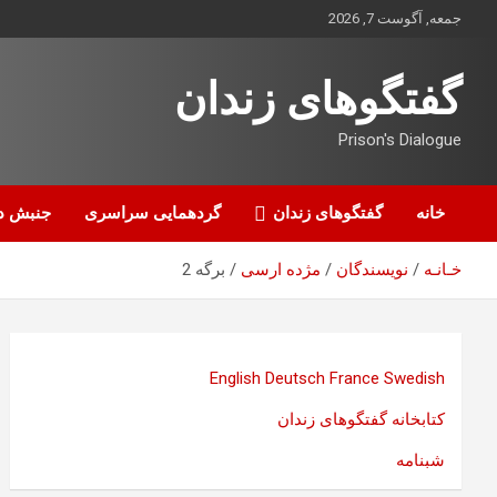
ه
جمعه, آگوست 7, 2026
حتوا
روید
گفتگوهای زندان
Prison's Dialogue
خانه
گفتگوهای زندان
گردهمایی سراسری
جنبش د
خـانـه
نویسندگان
مژده ارسی
برگه 2
English
Deutsch
France
Swedish
کتابخانه گفتگوهای زندان
شبنامه