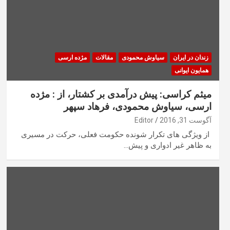
زندان در ایران
سیاوش محمودی
مقالات
مژده ارسی
همایون ایوانی
میثم كراسی: پیش درآمدی بر كشتار، از : مژده
ارسی، سیاوش محمودی، فرهاد سپهر
آگوست 31, 2016
Editor
از ویژگی های تكرار شونده حكومت فعلی، حركت در مسیری
به ظاهر غیر ادواری و پیش…