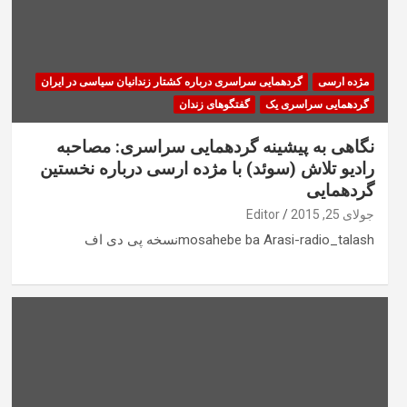
مژده ارسی
گردهمایی سراسری درباره کشتار زندانیان سیاسی در ایران
گردهمایی سراسری یک
گفتگوهای زندان
نگاهی به پیشینه گردهمایی سراسری: مصاحبه
راديو تلاش (سوئد) با مژده ارسی درباره نخستین
گردهمایی
جولای 25, 2015
Editor
mosahebe ba Arasi-radio_talashنسخه پی دی اف