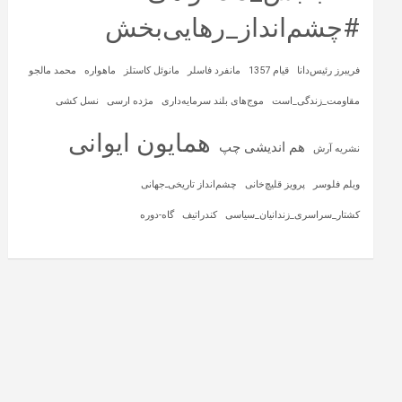
#چشم‌انداز_رهایی‌بخش
فریبرز رئیس‌دانا
قیام 1357
مانفرد فاسلر
مانوئل کاستلز
ماهواره‌
محمد مالجو
مقاومت_زندگی_است
موج‌های بلند سرمایه‌داری
مژده ارسی
نسل کشی
همایون ایوانی
هم اندیشی چپ
نشریه آرش
ویلم فلوسر
پرویز قلیچ‌خانی
چشم‌انداز تاریخی‌ـ‌جهانی
کشتار_سراسری_زندانیان_سیاسی
کندراتیف
گاه-دوره