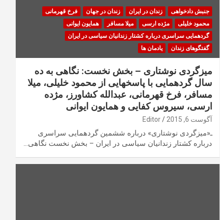
جنبش دادخواهی
زندان در ایران
زندان در جهان
فرخ قهرمانی
محمود خلیلی
مژده ارسی
میلا مسافر
همایون ایوانی
گردهمایی سراسری درباره کشتار زندانیان سیاسی در ایران
گفتگوهای زندان
یادمان ها
میزگردی نوشتاری – بخش نخست: نگاهی به ده
سال گردهمایی با پاسخهایی از محمود خلیلی، میلا
مسافر، فرخ قهرمانی، عبدالله کشاورز، مژده
ارسی، سیروس کفایی و همایون ایوانی
آگوست 6, 2015
Editor
ـ«میزگردی نوشتاری» درباره ششمین گردهمایی سراسری
درباره کشتار زندانیان سیاسی در ایران – بخش نخست نگاهی…