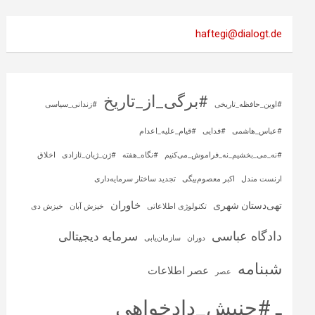
haftegi@dialogt.de
#برگی_از_تاریخ
#اوین_حافظه_تاریخی
#زندانی_سیاسی
#عباس_هاشمی
#فدایی
#قیام_علیه_اعدام
#نه_می_بخشیم_نه_فراموش_می‌کنیم
#نگاه_هفته
#ژن_ژیان_ئازادی
اخلاق
ارنست مندل
اکبر معصوم‌بیگی
تجدید ساختار سرمایه‌داری
خاوران
تهی‌دستان شهری
تکنولوژی اطلاعاتی
خیزش آبان
خیزش دی
دادگاه عباسی
سرمایه‌ دیجیتالی
دوران
سازمان‌یابی
شبنامه
عصر اطلاعات
عصر
ـ #جنبش_دادخواهی