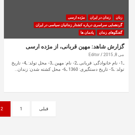
زنان
زندان در ایران
مژده ارسی
گردهمایی سراسری درباره کشتار زندانیان سیاسی در ایران
گفتگوهای زندان
یادمان ها
گزارش شاهد: مهین قربانی، از مژده ارسی
می 8, 2015
Editor
ـ1- نام خانوادگی: قربانی ـ2- نام: مهین ـ3- محل تولد: ـ4- تاریخ
تولد: ـ5- تاریخ دستگیری: 1360 ـ6- محل کشته شدن: زندان…
صفحه‌بندی
قبلی
1
2
نوشته‌ها