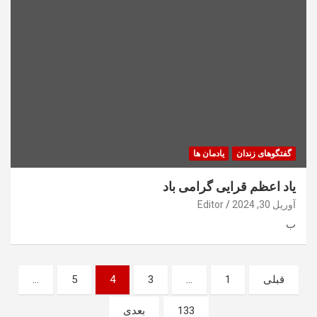
گفتگوهای زندان
یادمان ها
یاد اعظم قرایی گرامی باد
آوریل 30, 2024
Editor
ب
صفحه‌بندی
قبلی
1
…
3
4
5
…
نوشته‌ها
133
بعدی