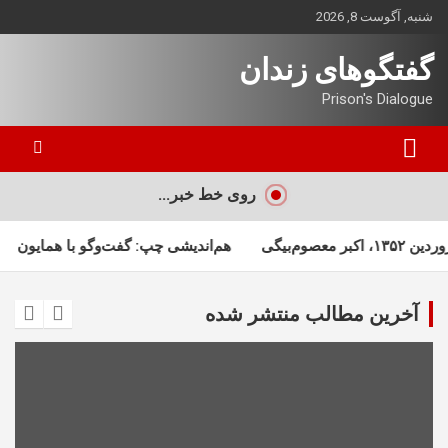
ه
شنبه, آگوست 8, 2026
حتوا
روید
گفتگوهای زندان
Prison's Dialogue
روی خط خبر...
هم‌اندیشی چپ: گفت‌وگو با همایون ایوانی – ب
آخرین مطالب منتشر شده