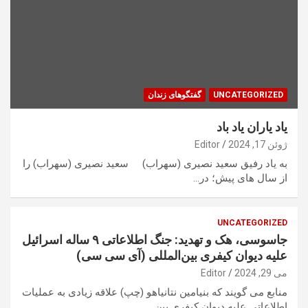
UNCATEGORIZED
گفتگوهای زندان
یاد یاران یاد باد
ژوئن 17, 2024
Editor
به یاد رفیق سعید نصیری (سهراب) سعید نصیری (سهراب) را
از سال های پیش؛ در…
UNCATEGORIZED
جاسوسی، هک و تهدید: جنگ اطلاعاتی ۹ ساله اسرائیل
علیه دیوان کیفری بین‌المللی (آی سی سی)
می 29, 2024
Editor
منابع می گویند که بنیامین نتانیاهو (چپ) علاقه زیادی به عملیات
اطلاعاتی علیه دیوان کیفری بین…