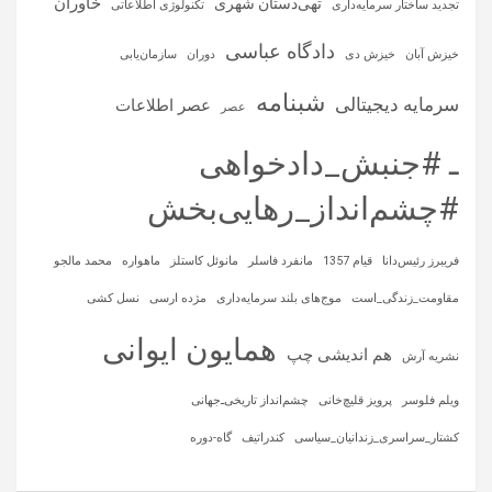
خاوران
تهی‌دستان شهری
تجدید ساختار سرمایه‌داری
تکنولوژی اطلاعاتی
دادگاه عباسی
خیزش آبان
خیزش دی
دوران
سازمان‌یابی
شبنامه
سرمایه‌ دیجیتالی
عصر اطلاعات
عصر
ـ #جنبش_دادخواهی
#چشم‌انداز_رهایی‌بخش
فریبرز رئیس‌دانا
قیام 1357
مانفرد فاسلر
مانوئل کاستلز
ماهواره‌
محمد مالجو
مقاومت_زندگی_است
موج‌های بلند سرمایه‌داری
مژده ارسی
نسل کشی
همایون ایوانی
هم اندیشی چپ
نشریه آرش
ویلم فلوسر
پرویز قلیچ‌خانی
چشم‌انداز تاریخی‌ـ‌جهانی
کشتار_سراسری_زندانیان_سیاسی
کندراتیف
گاه-دوره