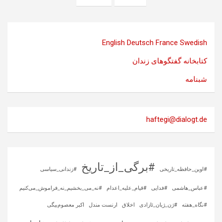
English
Deutsch
France
Swedish
کتابخانه گفتگوهای زندان
شبنامه
haftegi@dialogt.de
#برگی_از_تاریخ
#اوین_حافظه_تاریخی
#زندانی_سیاسی
#عباس_هاشمی
#فدایی
#قیام_علیه_اعدام
#نه_می_بخشیم_نه_فراموش_می‌کنیم
#نگاه_هفته
#ژن_ژیان_ئازادی
اخلاق
ارنست مندل
اکبر معصوم‌بیگی